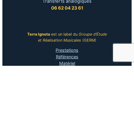
Transferts analogiques
06 62 04 23 61
Terra Ignota
est un label du
Groupe d’Étude
et Réalisation Musicales
(GERM)
Prestations
Références
Matériel
Musée
CV
Terra Ignota
Informations légales
© Copyright tous droits réservés