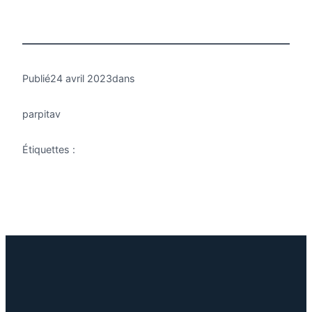
Publié
24 avril 2023
dans
par
pitav
Étiquettes :