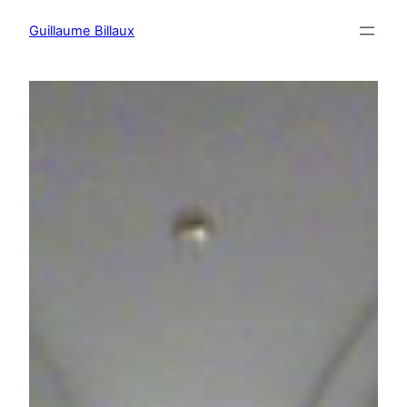
Aller
Guillaume Billaux
au
contenu